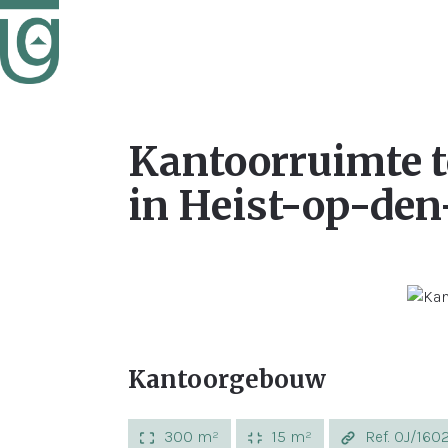
Kantoorruimte t
in Heist-op-den
Kantoorgebouw
300 m²
15 m²
Ref. OJ/16