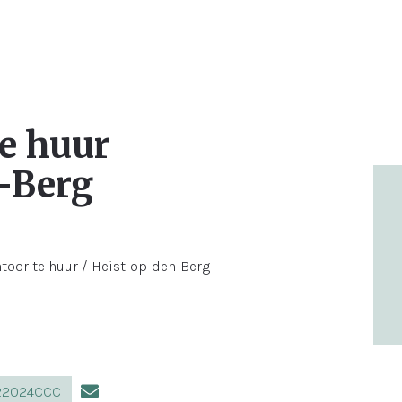
e huur
-Berg
022024CCC