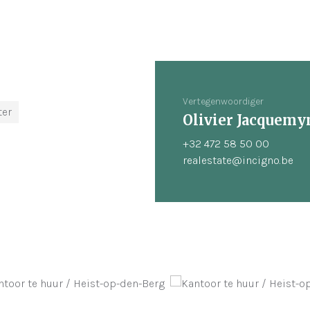
Vertegenwoordiger
ter
Olivier Jacquemy
+32 472 58 50 00
realestate@incigno.be