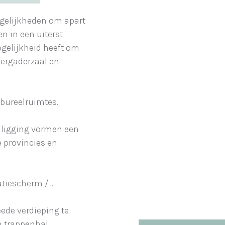
gelijkheden om apart
n in een uiterst
ogelijkheid heeft om
ergaderzaal en
bureelruimtes.
 ligging vormen een
e provincies en
iescherm / ...
ede verdieping te
n trappenhal.